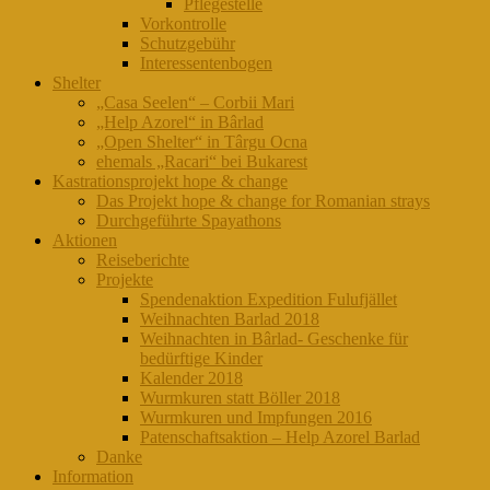
Pflegestelle
Vorkontrolle
Schutzgebühr
Interessentenbogen
Shelter
„Casa Seelen“ – Corbii Mari
„Help Azorel“ in Bârlad
„Open Shelter“ in Târgu Ocna
ehemals „Racari“ bei Bukarest
Kastrationsprojekt hope & change
Das Projekt hope & change for Romanian strays
Durchgeführte Spayathons
Aktionen
Reiseberichte
Projekte
Spendenaktion Expedition Fulufjället
Weihnachten Barlad 2018
Weihnachten in Bârlad- Geschenke für
bedürftige Kinder
Kalender 2018
Wurmkuren statt Böller 2018
Wurmkuren und Impfungen 2016
Patenschaftsaktion – Help Azorel Barlad
Danke
Information