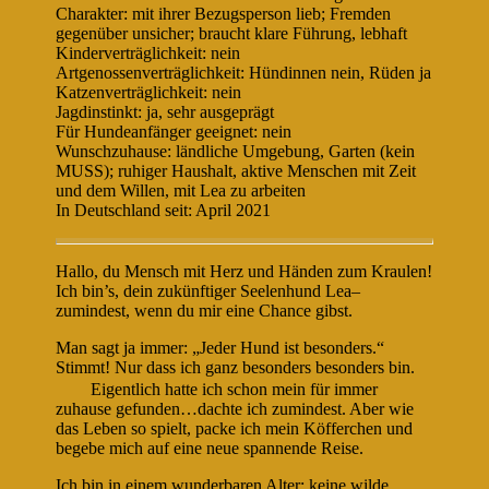
Charakter: mit ihrer Bezugsperson lieb; Fremden
gegenüber unsicher; braucht klare Führung, lebhaft
Kinderverträglichkeit: nein
Artgenossenverträglichkeit: Hündinnen nein, Rüden ja
Katzenverträglichkeit: nein
Jagdinstinkt: ja, sehr ausgeprägt
Für Hundeanfänger geeignet: nein
Wunschzuhause: ländliche Umgebung, Garten (kein
MUSS); ruhiger Haushalt, aktive Menschen mit Zeit
und dem Willen, mit Lea zu arbeiten
In Deutschland seit: April 2021
Hallo, du Mensch mit Herz und Händen zum Kraulen!
Ich bin’s, dein zukünftiger Seelenhund Lea–
zumindest, wenn du mir eine Chance gibst.
Man sagt ja immer: „Jeder Hund ist besonders.“
Stimmt! Nur dass ich ganz besonders besonders bin.
Eigentlich hatte ich schon mein für immer
zuhause gefunden…dachte ich zumindest. Aber wie
das Leben so spielt, packe ich mein Köfferchen und
begebe mich auf eine neue spannende Reise.
Ich bin in einem wunderbaren Alter: keine wilde