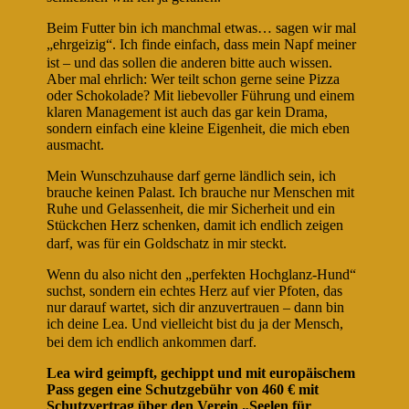
Beim Futter bin ich manchmal etwas… sagen wir mal
„ehrgeizig“. Ich finde einfach, dass mein Napf meiner
ist – und das sollen die anderen bitte auch wissen.
Aber mal ehrlich: Wer teilt schon gerne seine Pizza
oder Schokolade? Mit liebevoller Führung und einem
klaren Management ist auch das gar kein Drama,
sondern einfach eine kleine Eigenheit, die mich eben
ausmacht.
Mein Wunschzuhause darf gerne ländlich sein, ich
brauche keinen Palast. Ich brauche nur Menschen mit
Ruhe und Gelassenheit, die mir Sicherheit und ein
Stückchen Herz schenken, damit ich endlich zeigen
darf, was für ein Goldschatz in mir steckt.
Wenn du also nicht den „perfekten Hochglanz-Hund“
suchst, sondern ein echtes Herz auf vier Pfoten, das
nur darauf wartet, sich dir anzuvertrauen – dann bin
ich deine Lea. Und vielleicht bist du ja der Mensch,
bei dem ich endlich ankommen darf.
Lea wird geimpft, gechippt und mit europäischem
Pass gegen eine Schutzgebühr von 460 € mit
Schutzvertrag über den Verein „Seelen für