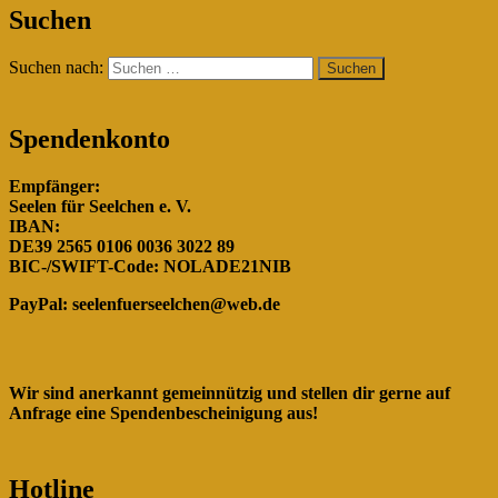
"Gemeinsam für die Hunde in
Suchen
Rumänien!"
Suchen nach:
Spendenkonto
Empfänger:
Seelen für Seelchen e. V.
IBAN:
DE39 2565 0106 0036 3022 89
BIC-/SWIFT-Code: NOLADE21NIB
PayPal:
seelenfuerseelchen@web.de
Wir sind anerkannt gemeinnützig und stellen dir gerne auf
Anfrage eine Spendenbescheinigung aus!
Hotline