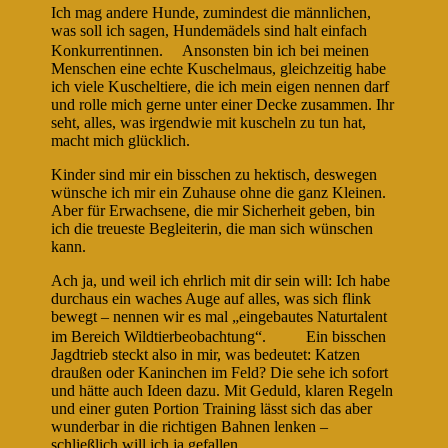
Ich mag andere Hunde, zumindest die männlichen,
was soll ich sagen, Hundemädels sind halt einfach
Konkurrentinnen.
Ansonsten bin ich bei meinen
Menschen eine echte Kuschelmaus, gleichzeitig habe
ich viele Kuscheltiere, die ich mein eigen nennen darf
und rolle mich gerne unter einer Decke zusammen. Ihr
seht, alles, was irgendwie mit kuscheln zu tun hat,
macht mich glücklich.
Kinder sind mir ein bisschen zu hektisch, deswegen
wünsche ich mir ein Zuhause ohne die ganz Kleinen.
Aber für Erwachsene, die mir Sicherheit geben, bin
ich die treueste Begleiterin, die man sich wünschen
kann.
Ach ja, und weil ich ehrlich mit dir sein will: Ich habe
durchaus ein waches Auge auf alles, was sich flink
bewegt – nennen wir es mal „eingebautes Naturtalent
im Bereich Wildtierbeobachtung“.
Ein bisschen
Jagdtrieb steckt also in mir, was bedeutet: Katzen
draußen oder Kaninchen im Feld? Die sehe ich sofort
und hätte auch Ideen dazu. Mit Geduld, klaren Regeln
und einer guten Portion Training lässt sich das aber
wunderbar in die richtigen Bahnen lenken –
schließlich will ich ja gefallen.