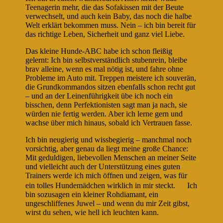
Teenagerin mehr, die das Sofakissen mit der Beute
verwechselt, und auch kein Baby, das noch die halbe
Welt erklärt bekommen muss. Nein – ich bin bereit für
das richtige Leben, Sicherheit und ganz viel Liebe.
Das kleine Hunde-ABC habe ich schon fleißig
gelernt: Ich bin selbstverständlich stubenrein, bleibe
brav alleine, wenn es mal nötig ist, und fahre ohne
Probleme im Auto mit. Treppen meistere ich souverän,
die Grundkommandos sitzen ebenfalls schon recht gut
– und an der Leinenführigkeit übe ich noch ein
bisschen, denn Perfektionisten sagt man ja nach, sie
würden nie fertig werden. Aber ich lerne gern und
wachse über mich hinaus, sobald ich Vertrauen fasse.
Ich bin neugierig und wissbegierig – manchmal noch
vorsichtig, aber genau da liegt meine große Chance:
Mit geduldigen, liebevollen Menschen an meiner Seite
und vielleicht auch der Unterstützung eines guten
Trainers werde ich mich öffnen und zeigen, was für
ein tolles Hundemädchen wirklich in mir steckt.
Ich
bin sozusagen ein kleiner Rohdiamant, ein
ungeschliffenes Juwel – und wenn du mir Zeit gibst,
wirst du sehen, wie hell ich leuchten kann.