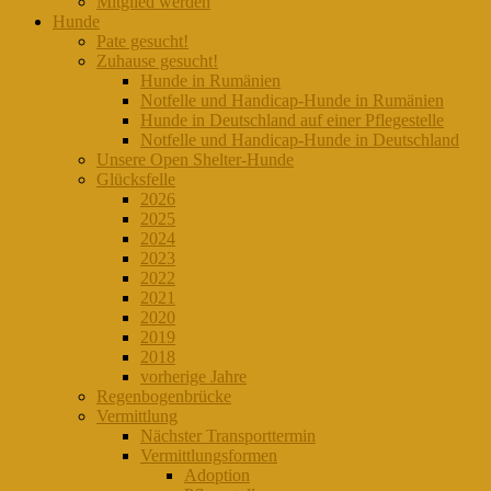
Mitglied werden
Hunde
Pate gesucht!
Zuhause gesucht!
Hunde in Rumänien
Notfelle und Handicap-Hunde in Rumänien
Hunde in Deutschland auf einer Pflegestelle
Notfelle und Handicap-Hunde in Deutschland
Unsere Open Shelter-Hunde
Glücksfelle
2026
2025
2024
2023
2022
2021
2020
2019
2018
vorherige Jahre
Regenbogenbrücke
Vermittlung
Nächster Transporttermin
Vermittlungsformen
Adoption