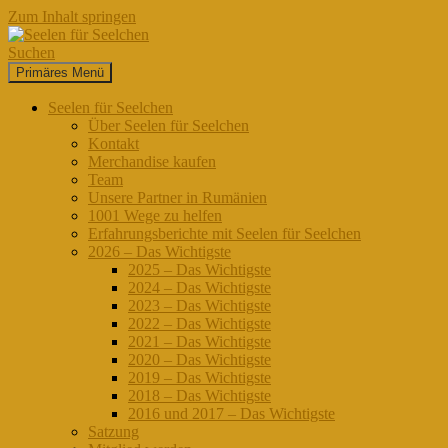
Zum Inhalt springen
Suchen
Primäres Menü
Seelen für Seelchen
Seelen für Seelchen
Über Seelen für Seelchen
Kontakt
Merchandise kaufen
Team
Unsere Partner in Rumänien
1001 Wege zu helfen
Erfahrungsberichte mit Seelen für Seelchen
2026 – Das Wichtigste
2025 – Das Wichtigste
2024 – Das Wichtigste
2023 – Das Wichtigste
2022 – Das Wichtigste
2021 – Das Wichtigste
2020 – Das Wichtigste
2019 – Das Wichtigste
2018 – Das Wichtigste
2016 und 2017 – Das Wichtigste
Satzung