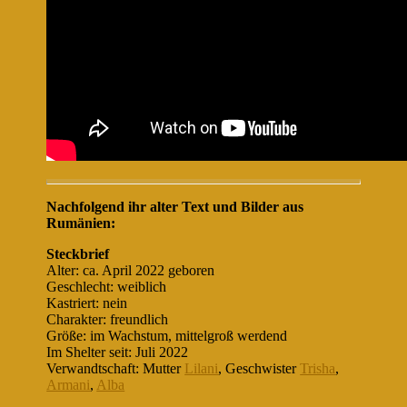
Nachfolgend ihr alter Text und Bilder aus
Rumänien:
Steckbrief
Alter: ca. April 2022 geboren
Geschlecht: weiblich
Kastriert: nein
Charakter: freundlich
Größe: im Wachstum, mittelgroß werdend
Im Shelter seit: Juli 2022
Verwandtschaft: Mutter
Lilani
, Geschwister
Trisha
,
Armani
,
Alba