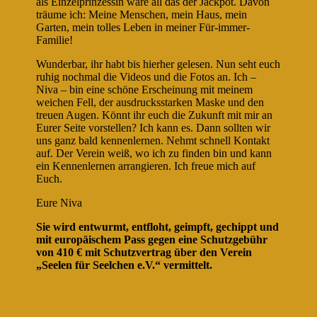
als Einzelprinzessin wäre all das der Jackpot. Davon
träume ich: Meine Menschen, mein Haus, mein
Garten, mein tolles Leben in meiner Für-immer-
Familie!
Wunderbar, ihr habt bis hierher gelesen. Nun seht euch
ruhig nochmal die Videos und die Fotos an. Ich –
Niva – bin eine schöne Erscheinung mit meinem
weichen Fell, der ausdrucksstarken Maske und den
treuen Augen. Könnt ihr euch die Zukunft mit mir an
Eurer Seite vorstellen? Ich kann es. Dann sollten wir
uns ganz bald kennenlernen. Nehmt schnell Kontakt
auf. Der Verein weiß, wo ich zu finden bin und kann
ein Kennenlernen arrangieren. Ich freue mich auf
Euch.
Eure Niva
Sie wird entwurmt, entfloht, geimpft, gechippt und
mit europäischem Pass gegen eine Schutzgebühr
von 410 € mit Schutzvertrag über den Verein
„Seelen für Seelchen e.V.“ vermittelt.