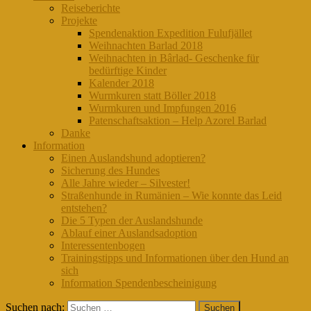
Reiseberichte
Projekte
Spendenaktion Expedition Fulufjället
Weihnachten Barlad 2018
Weihnachten in Bârlad- Geschenke für
bedürftige Kinder
Kalender 2018
Wurmkuren statt Böller 2018
Wurmkuren und Impfungen 2016
Patenschaftsaktion – Help Azorel Barlad
Danke
Information
Einen Auslandshund adoptieren?
Sicherung des Hundes
Alle Jahre wieder – Silvester!
Straßenhunde in Rumänien – Wie konnte das Leid
entstehen?
Die 5 Typen der Auslandshunde
Ablauf einer Auslandsadoption
Interessentenbogen
Trainingstipps und Informationen über den Hund an
sich
Information Spendenbescheinigung
Suchen nach: