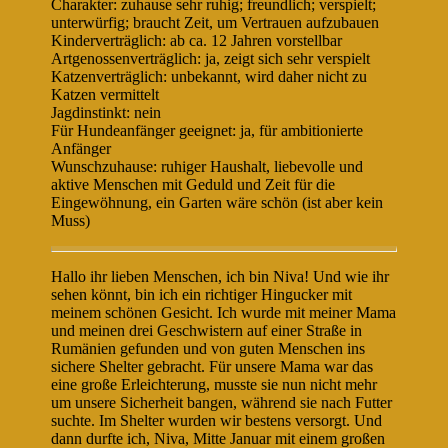
Charakter: zuhause sehr ruhig; freundlich; verspielt;
unterwürfig; braucht Zeit, um Vertrauen aufzubauen
Kinderverträglich: ab ca. 12 Jahren vorstellbar
Artgenossenverträglich: ja, zeigt sich sehr verspielt
Katzenverträglich: unbekannt, wird daher nicht zu
Katzen vermittelt
Jagdinstinkt: nein
Für Hundeanfänger geeignet: ja, für ambitionierte
Anfänger
Wunschzuhause: ruhiger Haushalt, liebevolle und
aktive Menschen mit Geduld und Zeit für die
Eingewöhnung, ein Garten wäre schön (ist aber kein
Muss)
Hallo ihr lieben Menschen, ich bin Niva! Und wie ihr
sehen könnt, bin ich ein richtiger Hingucker mit
meinem schönen Gesicht. Ich wurde mit meiner Mama
und meinen drei Geschwistern auf einer Straße in
Rumänien gefunden und von guten Menschen ins
sichere Shelter gebracht. Für unsere Mama war das
eine große Erleichterung, musste sie nun nicht mehr
um unsere Sicherheit bangen, während sie nach Futter
suchte. Im Shelter wurden wir bestens versorgt. Und
dann durfte ich, Niva, Mitte Januar mit einem großen