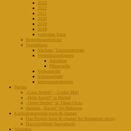
2023
2022
2021
2020
2019
2018
vorherige Jahre
Regenbogenbrücke
Vermittlung
Nächster Transporttermin
Vermittlungsformen
Adoption
Pflegestelle
Vorkontrolle
Schutzgebühr
Interessentenbogen
Shelter
„Casa Seelen“ – Corbii Mari
„Help Azorel“ in Bârlad
„Open Shelter“ in Târgu Ocna
ehemals „Racari“ bei Bukarest
Kastrationsprojekt hope & change
Das Projekt hope & change for Romanian strays
Durchgeführte Spayathons
Aktionen