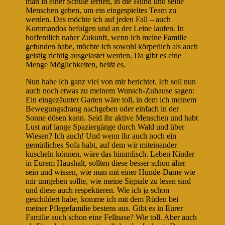
man in einer Schule lernen, in die Hund und seine
Menschen gehen, um ein eingespieltes Team zu
werden. Das möchte ich auf jeden Fall – auch
Kommandos befolgen und an der Leine laufen. In
hoffentlich naher Zukunft, wenn ich meine Familie
gefunden habe, möchte ich sowohl körperlich als auch
geistig richtig ausgelastet werden. Da gibt es eine
Menge Möglichkeiten, heißt es.
Nun habe ich ganz viel von mir berichtet. Ich soll nun
auch noch etwas zu meinem Wunsch-Zuhause sagen:
Ein eingezäunter Garten wäre toll, in dem ich meinem
Bewegungsdrang nachgeben oder einfach in der
Sonne dösen kann. Seid ihr aktive Menschen und habt
Lust auf lange Spaziergänge durch Wald und über
Wiesen? Ich auch! Und wenn ihr auch noch ein
gemütliches Sofa habt, auf dem wir miteinander
kuscheln können, wäre das himmlisch. Leben Kinder
in Eurem Haushalt, sollten diese besser schon älter
sein und wissen, wie man mit einer Hunde-Dame wie
mir umgehen sollte, wie meine Signale zu lesen sind
und diese auch respektieren. Wie ich ja schon
geschildert habe, komme ich mit dem Rüden bei
meiner Pflegefamilie bestens aus. Gibt es in Eurer
Familie auch schon eine Fellnase? Wie toll. Aber auch