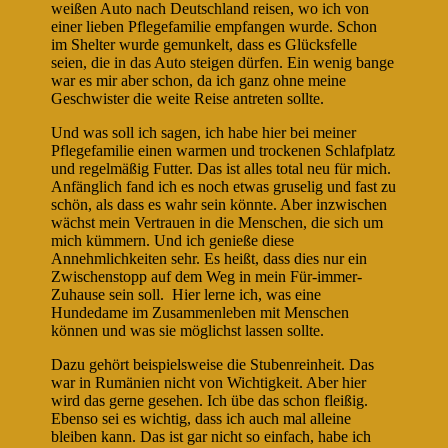
weißen Auto nach Deutschland reisen, wo ich von
einer lieben Pflegefamilie empfangen wurde. Schon
im Shelter wurde gemunkelt, dass es Glücksfelle
seien, die in das Auto steigen dürfen. Ein wenig bange
war es mir aber schon, da ich ganz ohne meine
Geschwister die weite Reise antreten sollte.
Und was soll ich sagen, ich habe hier bei meiner
Pflegefamilie einen warmen und trockenen Schlafplatz
und regelmäßig Futter. Das ist alles total neu für mich.
Anfänglich fand ich es noch etwas gruselig und fast zu
schön, als dass es wahr sein könnte. Aber inzwischen
wächst mein Vertrauen in die Menschen, die sich um
mich kümmern. Und ich genieße diese
Annehmlichkeiten sehr. Es heißt, dass dies nur ein
Zwischenstopp auf dem Weg in mein Für-immer-
Zuhause sein soll. Hier lerne ich, was eine
Hundedame im Zusammenleben mit Menschen
können und was sie möglichst lassen sollte.
Dazu gehört beispielsweise die Stubenreinheit. Das
war in Rumänien nicht von Wichtigkeit. Aber hier
wird das gerne gesehen. Ich übe das schon fleißig.
Ebenso sei es wichtig, dass ich auch mal alleine
bleiben kann. Das ist gar nicht so einfach, habe ich