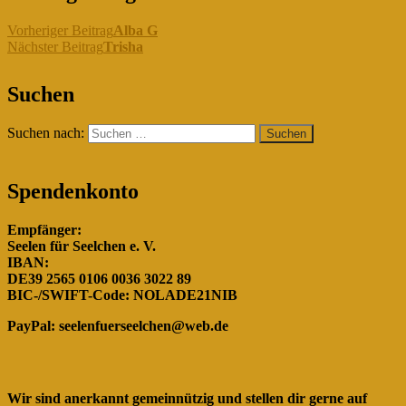
Vorheriger Beitrag
Alba G
Nächster Beitrag
Trisha
"Gemeinsam für die Hunde in
Suchen
Rumänien!"
Suchen nach:
Spendenkonto
Empfänger:
Seelen für Seelchen e. V.
IBAN:
DE39 2565 0106 0036 3022 89
BIC-/SWIFT-Code: NOLADE21NIB
PayPal:
seelenfuerseelchen@web.de
Wir sind anerkannt gemeinnützig und stellen dir gerne auf