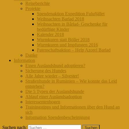
Reiseberichte
Projekte
Spendenaktion Expedition Fulufjället
Weihnachten Barlad 2018
Weihnachten in Bârlad- Geschenke für
bedürftige Kinder
Kalender 2018
Wurmkuren statt Böller 2018
Wurmkuren und Impfungen 2016
Patenschaftsaktion – Help Azorel Barlad
Danke
Information
Einen Auslandshund adoptieren?
Sicherung des Hundes
Alle Jahre wieder – Silvester!
Straßenhunde in Rumänien – Wie konnte das Leid
entstehen?
Die 5 Typen der Auslandshunde
Ablauf einer Auslandsadoption
Interessentenbogen
Trainingstipps und Informationen über den Hund an
sich
Information Spendenbescheinigung
Suchen nach: