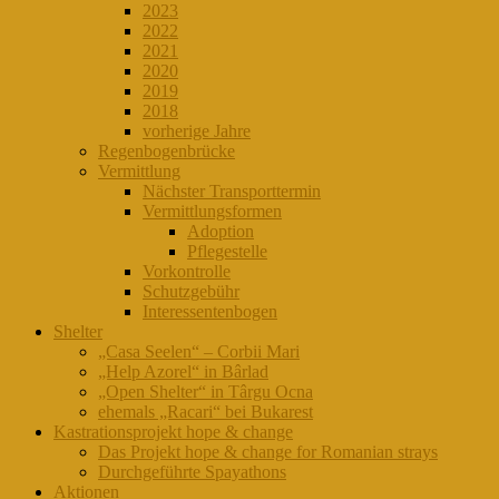
2023
2022
2021
2020
2019
2018
vorherige Jahre
Regenbogenbrücke
Vermittlung
Nächster Transporttermin
Vermittlungsformen
Adoption
Pflegestelle
Vorkontrolle
Schutzgebühr
Interessentenbogen
Shelter
„Casa Seelen“ – Corbii Mari
„Help Azorel“ in Bârlad
„Open Shelter“ in Târgu Ocna
ehemals „Racari“ bei Bukarest
Kastrationsprojekt hope & change
Das Projekt hope & change for Romanian strays
Durchgeführte Spayathons
Aktionen