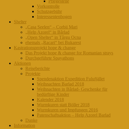
Pflegestelle
Vorkontrolle
Schutzgebühr
Interessentenbogen
Shelter
„Casa Seelen“ – Corbii Mari
„Help Azorel“ in Bârlad
„Open Shelter“ in Târgu Ocna
ehemals „Racari“ bei Bukarest
Kastrationsprojekt hope & change
Das Projekt hope & change for Romanian strays
Durchgeführte Spayathons
Aktionen
Reiseberichte
Projekte
Spendenaktion Expedition Fulufjället
Weihnachten Barlad 2018
Weihnachten in Bârlad- Geschenke für
bedürftige Kinder
Kalender 2018
Wurmkuren statt Böller 2018
Wurmkuren und Impfungen 2016
Patenschaftsaktion – Help Azorel Barlad
Danke
Information