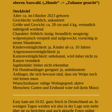
oberen Auswahl. („Hunde“ –> „Zuhause gesucht“)
Steckbrief
Alter: ca. im Oktober 2023 geboren
Geschlecht: weiblich, unkastriert
Größe und Gewicht: ca. 28 cm und 4 kg, vermutlich
mittelgroß werdend
Charakter: fröhlich; lustig; freundlich; neugierig;
welpentypisch verspielt und aufgeweckt; vorsichtig in
neuen Situationen
Kinderverträglichkeit: ja, Kinder ab ca. 10 Jahren
Artgenossenverträglichkeit: ja
Katzenverträglichkeit: unbekannt, wird daher nicht zu
Katzen vermittelt
Jagdinstinkt: bisher nicht erkennbar
Für Hundeanfänger geeignet: ja, ambitionierte
Anfänger, die sich bewusst sind, dass ein Welpe noch
viel lernen muss
Wunschzuhause: ruhige Wohngegend; aktive
Menschen; Garten und Ersthund wäre toll (kein Muss)
Easy kam am 10.02. ganz frisch in Deutschland an. In
wenigen Tagen werden wir also in der Lage sein mehr
über sie zu berichten und auch aktuelle Fotos online