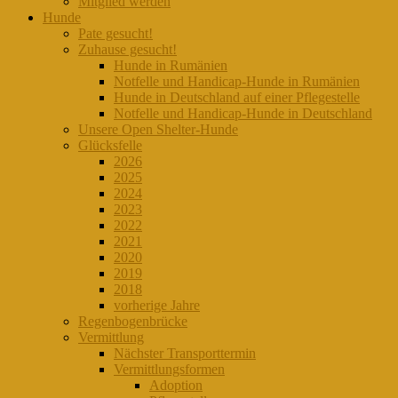
Mitglied werden
Hunde
Pate gesucht!
Zuhause gesucht!
Hunde in Rumänien
Notfelle und Handicap-Hunde in Rumänien
Hunde in Deutschland auf einer Pflegestelle
Notfelle und Handicap-Hunde in Deutschland
Unsere Open Shelter-Hunde
Glücksfelle
2026
2025
2024
2023
2022
2021
2020
2019
2018
vorherige Jahre
Regenbogenbrücke
Vermittlung
Nächster Transporttermin
Vermittlungsformen
Adoption