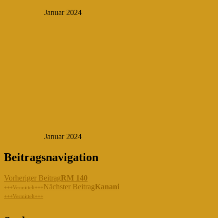
Januar 2024
Januar 2024
Beitragsnavigation
Vorheriger Beitrag
RM 140
Nächster Beitrag
Kanani
+++Vermittelt+++
+++Vermittelt+++
"Gemeinsam für die Hunde in