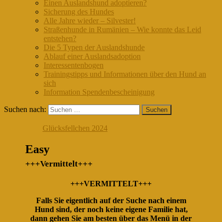
Einen Auslandshund adoptieren?
Sicherung des Hundes
Alle Jahre wieder – Silvester!
Straßenhunde in Rumänien – Wie konnte das Leid
entstehen?
Die 5 Typen der Auslandshunde
Ablauf einer Auslandsadoption
Interessentenbogen
Trainingstipps und Informationen über den Hund an
sich
Information Spendenbescheinigung
Suchen nach:
Glücksfellchen 2024
Easy
+++Vermittelt+++
+++VERMITTELT+++
Falls Sie eigentlich auf der Suche nach einem
Hund sind, der noch keine eigene Familie hat,
dann gehen Sie am besten über das Menü in der