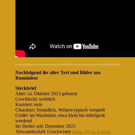
Nachfolgend ihr alter Text und Bilder aus
Rumänien:
Steckbrief
Alter: ca. Oktober 2023 geboren
Geschlecht: weiblich
Kastriert: nein
Charakter: freundlich, Welpen-typisch verspielt
Größe: im Wachstum, etwa klein bis mittelgroß
werdend
Im Shelter seit: Dezember 2023
Verwandtschaft: Geschwister
Mala
,
Naya
,
Kanani