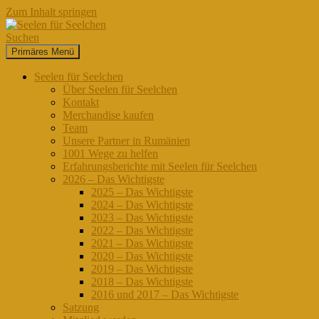
Zum Inhalt springen
Suchen
Primäres Menü
Seelen für Seelchen
Seelen für Seelchen
Über Seelen für Seelchen
Kontakt
Merchandise kaufen
Team
Unsere Partner in Rumänien
1001 Wege zu helfen
Erfahrungsberichte mit Seelen für Seelchen
2026 – Das Wichtigste
2025 – Das Wichtigste
2024 – Das Wichtigste
2023 – Das Wichtigste
2022 – Das Wichtigste
2021 – Das Wichtigste
2020 – Das Wichtigste
2019 – Das Wichtigste
2018 – Das Wichtigste
2016 und 2017 – Das Wichtigste
Satzung