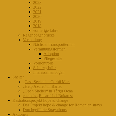
2023
2022
2021
2020
2019
2018
vorherige Jahre
Regenbogenbrücke
Vermittlung
Nächster Transporttermin
Vermittlungsformen
Adoption
Pflegestelle
Vorkontrolle
Schutzgebühr
Interessentenbogen
Shelter
„Casa Seelen“ – Corbii Mari
„Help Azorel“ in Bârlad
„Open Shelter“ in Târgu Ocna
ehemals „Racari“ bei Bukarest
Kastrationsprojekt hope & change
Das Projekt hope & change for Romanian strays
Durchgeführte Spayathons
Aktionen