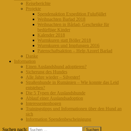
Reiseberichte
Projekte
Spendenaktion Expedition Fulufjället
Weihnachten Barlad 2018
Weihnachten in Bârlad- Geschenke für
bedürftige Kinder
Kalender 2018
Wurmkuren statt Böller 2018
Wurmkuren und Impfungen 2016
Patenschaftsaktion – Help Azorel Barlad
Danke
Information
Einen Auslandshund adoptieren?
Sicherung des Hundes
Alle Jahre wieder – Silvester!
Straßenhunde in Rumänien – Wie konnte das Leid
entstehen?
Die 5 Typen der Auslandshunde
Ablauf einer Auslandsadoption
Interessentenbogen
Trainingstipps und Informationen über den Hund an
sich
Information Spendenbescheinigung
Suchen nach: