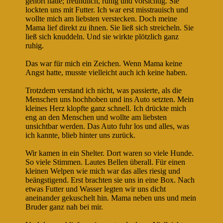
gehört hatte; freundlich, ruhig und vorsichtig. Sie
lockten uns mit Futter. Ich war erst misstrauisch und
wollte mich am liebsten verstecken. Doch meine
Mama lief direkt zu ihnen. Sie ließ sich streicheln. Sie
ließ sich knuddeln. Und sie wirkte plötzlich ganz
ruhig.
Das war für mich ein Zeichen. Wenn Mama keine
Angst hatte, musste vielleicht auch ich keine haben.
Trotzdem verstand ich nicht, was passierte, als die
Menschen uns hochhoben und ins Auto setzten. Mein
kleines Herz klopfte ganz schnell. Ich drückte mich
eng an den Menschen und wollte am liebsten
unsichtbar werden. Das Auto fuhr los und alles, was
ich kannte, blieb hinter uns zurück.
Wir kamen in ein Shelter. Dort waren so viele Hunde.
So viele Stimmen. Lautes Bellen überall. Für einen
kleinen Welpen wie mich war das alles riesig und
beängstigend. Erst brachten sie uns in eine Box. Nach
etwas Futter und Wasser legten wir uns dicht
aneinander gekuschelt hin. Mama neben uns und mein
Bruder ganz nah bei mir.