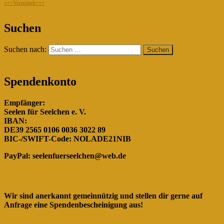
+++Vermittelt+++
"Gemeinsam für die Hunde in
Suchen
Rumänien!"
Suchen nach:
Spendenkonto
Empfänger:
Seelen für Seelchen e. V.
IBAN:
DE39 2565 0106 0036 3022 89
BIC-/SWIFT-Code: NOLADE21NIB
PayPal:
seelenfuerseelchen@web.de
Wir sind anerkannt gemeinnützig und stellen dir gerne auf
Anfrage eine Spendenbescheinigung aus!