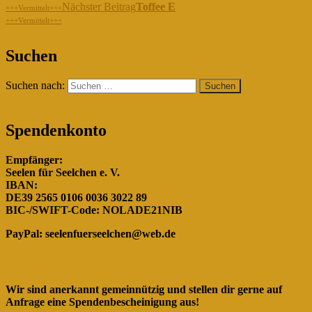
Nächster Beitrag
Toffee E
+++Vermittelt+++
+++Vermittelt+++
"Gemeinsam für die Hunde in
Suchen
Rumänien!"
Suchen nach:
Spendenkonto
Empfänger:
Seelen für Seelchen e. V.
IBAN:
DE39 2565 0106 0036 3022 89
BIC-/SWIFT-Code: NOLADE21NIB
PayPal:
seelenfuerseelchen@web.de
Wir sind anerkannt gemeinnützig und stellen dir gerne auf
Anfrage eine Spendenbescheinigung aus!