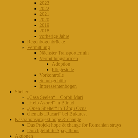
2023
2022
2021
2020
2019
2018
vorherige Jahre
Regenbogenbrücke
Vermittlung
Nächster Transporttermin
Vermittlungsformen
Adoption
Pflegestelle
Vorkontrolle
Schutzgebühr
Interessentenbogen
Shelter
„Casa Seelen“ – Corbii Mari
„Help Azorel“ in Bârlad
„Open Shelter“ in Târgu Ocna
ehemals „Racari“ bei Bukarest
Kastrationsprojekt hope & change
Das Projekt hope & change for Romanian strays
Durchgeführte Spayathons
Aktionen