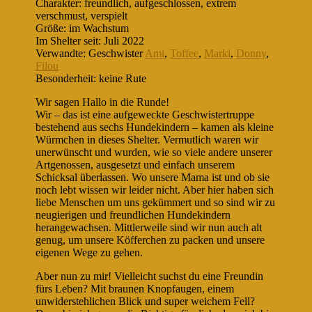
Charakter: freundlich, aufgeschlossen, extrem
verschmust, verspielt
Größe: im Wachstum
Im Shelter seit: Juli 2022
Verwandte: Geschwister
Ami
,
Toffee
,
Marki
,
Donny
,
Filou
Besonderheit: keine Rute
Wir sagen Hallo in die Runde!
Wir – das ist eine aufgeweckte Geschwistertruppe
bestehend aus sechs Hundekindern – kamen als kleine
Würmchen in dieses Shelter. Vermutlich waren wir
unerwünscht und wurden, wie so viele andere unserer
Artgenossen, ausgesetzt und einfach unserem
Schicksal überlassen. Wo unsere Mama ist und ob sie
noch lebt wissen wir leider nicht. Aber hier haben sich
liebe Menschen um uns gekümmert und so sind wir zu
neugierigen und freundlichen Hundekindern
herangewachsen. Mittlerweile sind wir nun auch alt
genug, um unsere Köfferchen zu packen und unsere
eigenen Wege zu gehen.
Aber nun zu mir! Vielleicht suchst du eine Freundin
fürs Leben? Mit braunen Knopfaugen, einem
unwiderstehlichen Blick und super weichem Fell?