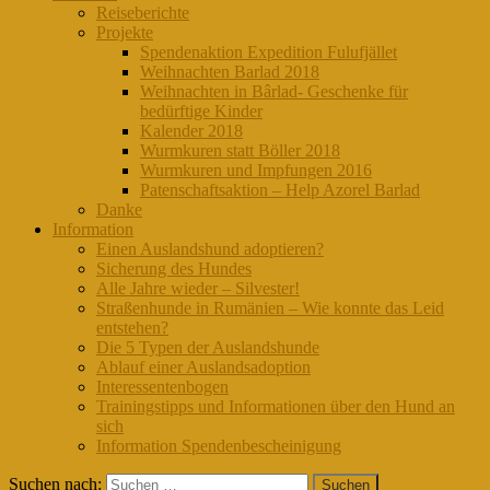
Reiseberichte
Projekte
Spendenaktion Expedition Fulufjället
Weihnachten Barlad 2018
Weihnachten in Bârlad- Geschenke für
bedürftige Kinder
Kalender 2018
Wurmkuren statt Böller 2018
Wurmkuren und Impfungen 2016
Patenschaftsaktion – Help Azorel Barlad
Danke
Information
Einen Auslandshund adoptieren?
Sicherung des Hundes
Alle Jahre wieder – Silvester!
Straßenhunde in Rumänien – Wie konnte das Leid
entstehen?
Die 5 Typen der Auslandshunde
Ablauf einer Auslandsadoption
Interessentenbogen
Trainingstipps und Informationen über den Hund an
sich
Information Spendenbescheinigung
Suchen nach: