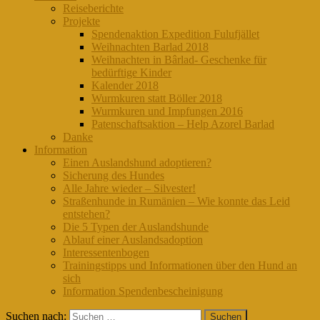
Reiseberichte
Projekte
Spendenaktion Expedition Fulufjället
Weihnachten Barlad 2018
Weihnachten in Bârlad- Geschenke für
bedürftige Kinder
Kalender 2018
Wurmkuren statt Böller 2018
Wurmkuren und Impfungen 2016
Patenschaftsaktion – Help Azorel Barlad
Danke
Information
Einen Auslandshund adoptieren?
Sicherung des Hundes
Alle Jahre wieder – Silvester!
Straßenhunde in Rumänien – Wie konnte das Leid
entstehen?
Die 5 Typen der Auslandshunde
Ablauf einer Auslandsadoption
Interessentenbogen
Trainingstipps und Informationen über den Hund an
sich
Information Spendenbescheinigung
Suchen nach: