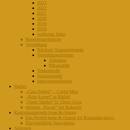
2023
2022
2021
2020
2019
2018
vorherige Jahre
Regenbogenbrücke
Vermittlung
Nächster Transporttermin
Vermittlungsformen
Adoption
Pflegestelle
Vorkontrolle
Schutzgebühr
Interessentenbogen
Shelter
„Casa Seelen“ – Corbii Mari
„Help Azorel“ in Bârlad
„Open Shelter“ in Târgu Ocna
ehemals „Racari“ bei Bukarest
Kastrationsprojekt hope & change
Das Projekt hope & change for Romanian strays
Durchgeführte Spayathons
Aktionen