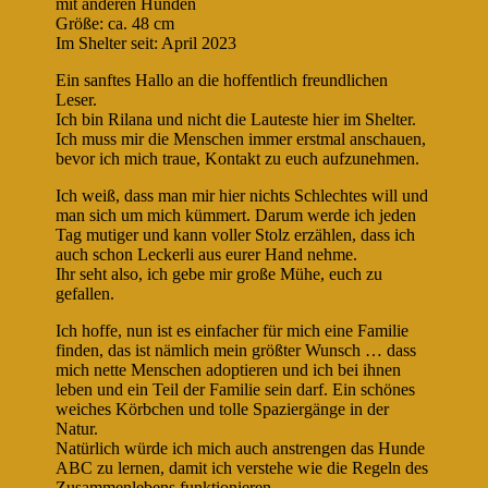
mit anderen Hunden
Größe: ca. 48 cm
Im Shelter seit: April 2023
Ein sanftes Hallo an die hoffentlich freundlichen
Leser.
Ich bin Rilana und nicht die Lauteste hier im Shelter.
Ich muss mir die Menschen immer erstmal anschauen,
bevor ich mich traue, Kontakt zu euch aufzunehmen.
Ich weiß, dass man mir hier nichts Schlechtes will und
man sich um mich kümmert. Darum werde ich jeden
Tag mutiger und kann voller Stolz erzählen, dass ich
auch schon Leckerli aus eurer Hand nehme.
Ihr seht also, ich gebe mir große Mühe, euch zu
gefallen.
Ich hoffe, nun ist es einfacher für mich eine Familie
finden, das ist nämlich mein größter Wunsch … dass
mich nette Menschen adoptieren und ich bei ihnen
leben und ein Teil der Familie sein darf. Ein schönes
weiches Körbchen und tolle Spaziergänge in der
Natur.
Natürlich würde ich mich auch anstrengen das Hunde
ABC zu lernen, damit ich verstehe wie die Regeln des
Zusammenlebens funktionieren.