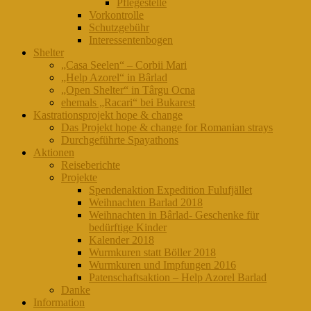
Pflegestelle
Vorkontrolle
Schutzgebühr
Interessentenbogen
Shelter
„Casa Seelen“ – Corbii Mari
„Help Azorel“ in Bârlad
„Open Shelter“ in Târgu Ocna
ehemals „Racari“ bei Bukarest
Kastrationsprojekt hope & change
Das Projekt hope & change for Romanian strays
Durchgeführte Spayathons
Aktionen
Reiseberichte
Projekte
Spendenaktion Expedition Fulufjället
Weihnachten Barlad 2018
Weihnachten in Bârlad- Geschenke für
bedürftige Kinder
Kalender 2018
Wurmkuren statt Böller 2018
Wurmkuren und Impfungen 2016
Patenschaftsaktion – Help Azorel Barlad
Danke
Information