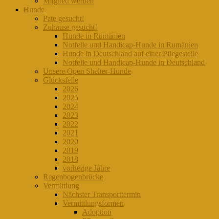
Mitglied werden
Hunde
Pate gesucht!
Zuhause gesucht!
Hunde in Rumänien
Notfelle und Handicap-Hunde in Rumänien
Hunde in Deutschland auf einer Pflegestelle
Notfelle und Handicap-Hunde in Deutschland
Unsere Open Shelter-Hunde
Glücksfelle
2026
2025
2024
2023
2022
2021
2020
2019
2018
vorherige Jahre
Regenbogenbrücke
Vermittlung
Nächster Transporttermin
Vermittlungsformen
Adoption