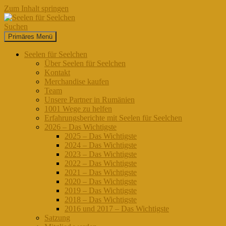
Zum Inhalt springen
Suchen
Primäres Menü
Seelen für Seelchen
Seelen für Seelchen
Über Seelen für Seelchen
Kontakt
Merchandise kaufen
Team
Unsere Partner in Rumänien
1001 Wege zu helfen
Erfahrungsberichte mit Seelen für Seelchen
2026 – Das Wichtigste
2025 – Das Wichtigste
2024 – Das Wichtigste
2023 – Das Wichtigste
2022 – Das Wichtigste
2021 – Das Wichtigste
2020 – Das Wichtigste
2019 – Das Wichtigste
2018 – Das Wichtigste
2016 und 2017 – Das Wichtigste
Satzung