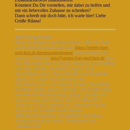
Könntest Du Dir vorstellen, mir dabei zu helfen und
mir ein liebevolles Zuhause zu schenken?
Dann schreib mir doch bitte, ich warte hier! Liebe
Grüße Rilana!
Interesse geweckt?
Wenn Sie Interesse an Rilana haben, füllen Sie bitte
unseren Interessentenbogen aus (
https://seelen-fuer-
seelchen.de/interessentenbogen/
)oder schreiben Sie
uns eine E-Mail an
info@seelen-fuer-seelchen.de
oder
eine Nachricht über Facebook. Rilana ist ausreisefertig
und kann mit dem nächsten Transport nach
Deutschland reisen. Unsere Hunde reisen legal mit
Traces. Als Traces bezeichnet man das
Datenbanksystem, mit dem der gesamte Tierverkehr
innerhalb der EU überwacht wird. Die Hunde reisen
kastriert (insofern alt genug), geimpft, gechipt und
entwurmt aus und besitzen einen EU-Pass. Des
Weiteren wird bei Hunden ab 12 Monaten vor der
Ausreise ein Schnelltest auf folgende
Mittelmeerkrankheiten durchgeführt: Borreliose,
Anaplasmose, Ehrlichiose, Dirofilariose und
Leishmaniose.