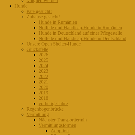
Mitglied werden
Hunde
Pate gesucht!
Zuhause gesucht!
Hunde in Rumänien
Notfelle und Handicap-Hunde in Rumänien
Hunde in Deutschland auf einer Pflegestelle
Notfelle und Handicap-Hunde in Deutschland
Unsere Open Shelter-Hunde
Glücksfelle
2026
2025
2024
2023
2022
2021
2020
2019
2018
vorherige Jahre
Regenbogenbrücke
Vermittlung
Nächster Transporttermin
Vermittlungsformen
Adoption