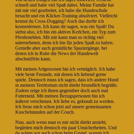
schnell und habe viel Spaß dabei. Meine Familie hat
mit mir viel gearbeitet, ich habe die Hundeschule
besucht und ein Klicker-Training absolviert. Vielleicht
kennst du Cross-Dogging? Auch das durfte ich
kennenlernen. Ich kann dir sagen, was ein Spaß! Du
siehst also, ich bin ein aktives Kerlchen, ein Typ zum
Pferdestehlen. Mit mir kann man so richtig viel
unternehmen, denn ich bin für jeden Spaß zu haben.
Genieße aber auch gemütliche Spaziergänge, bei
denen ich in Ruhe die News der Hundewelt
abschnüffeln kann.
Mit meinen Artgenossen bin ich verträglich. Ich habe
viele beste Freunde, mit denen ich liebend gerne
spiele. Dennoch muss ich sagen, dass ich andere Hund
in meinem Territorium nicht direkt freundlich begrüße.
Zudem zeige ich ihnen gegenüber doch auch mal
Futterneid. Mit meinen Bezugspersonen bin ich
äußerst verschmust. Ich liebe es, gekrault zu werden.
Ich freue mich schon jetzt auf unsere gemeinsamen
Kuschelstunden auf der Couch.
Nun, auch wenn man es mir nicht direkt ansieht,
begleiten mich dennoch ein paar Unsicherheiten. Und
da wären wir auch schon beim Grund, warum ich