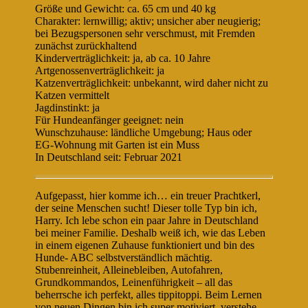
Größe und Gewicht: ca. 65 cm und 40 kg
Charakter: lernwillig; aktiv; unsicher aber neugierig;
bei Bezugspersonen sehr verschmust, mit Fremden
zunächst zurückhaltend
Kinderverträglichkeit: ja, ab ca. 10 Jahre
Artgenossenverträglichkeit: ja
Katzenverträglichkeit: unbekannt, wird daher nicht zu
Katzen vermittelt
Jagdinstinkt: ja
Für Hundeanfänger geeignet: nein
Wunschzuhause: ländliche Umgebung; Haus oder
EG-Wohnung mit Garten ist ein Muss
In Deutschland seit: Februar 2021
Aufgepasst, hier komme ich… ein treuer Prachtkerl,
der seine Menschen sucht! Dieser tolle Typ bin ich,
Harry. Ich lebe schon ein paar Jahre in Deutschland
bei meiner Familie. Deshalb weiß ich, wie das Leben
in einem eigenen Zuhause funktioniert und bin des
Hunde- ABC selbstverständlich mächtig.
Stubenreinheit, Alleinebleiben, Autofahren,
Grundkommandos, Leinenführigkeit – all das
beherrsche ich perfekt, alles tippitoppi. Beim Lernen
von neuen Dingen bin ich super motiviert, verstehe