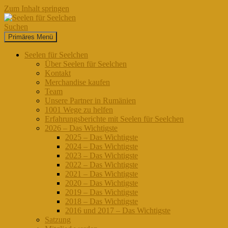
Zum Inhalt springen
Suchen
Primäres Menü
Seelen für Seelchen
Seelen für Seelchen
Über Seelen für Seelchen
Kontakt
Merchandise kaufen
Team
Unsere Partner in Rumänien
1001 Wege zu helfen
Erfahrungsberichte mit Seelen für Seelchen
2026 – Das Wichtigste
2025 – Das Wichtigste
2024 – Das Wichtigste
2023 – Das Wichtigste
2022 – Das Wichtigste
2021 – Das Wichtigste
2020 – Das Wichtigste
2019 – Das Wichtigste
2018 – Das Wichtigste
2016 und 2017 – Das Wichtigste
Satzung