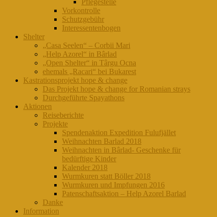
Pflegestelle
Vorkontrolle
Schutzgebühr
Interessentenbogen
Shelter
„Casa Seelen“ – Corbii Mari
„Help Azorel“ in Bârlad
„Open Shelter“ in Târgu Ocna
ehemals „Racari“ bei Bukarest
Kastrationsprojekt hope & change
Das Projekt hope & change for Romanian strays
Durchgeführte Spayathons
Aktionen
Reiseberichte
Projekte
Spendenaktion Expedition Fulufjället
Weihnachten Barlad 2018
Weihnachten in Bârlad- Geschenke für
bedürftige Kinder
Kalender 2018
Wurmkuren statt Böller 2018
Wurmkuren und Impfungen 2016
Patenschaftsaktion – Help Azorel Barlad
Danke
Information