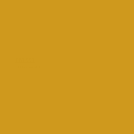
PM 551
+++Vermittelt+++