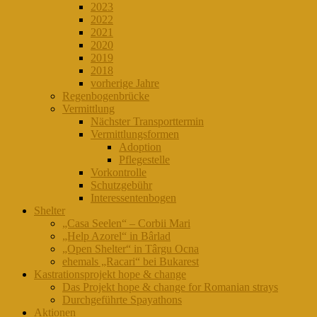
2023
2022
2021
2020
2019
2018
vorherige Jahre
Regenbogenbrücke
Vermittlung
Nächster Transporttermin
Vermittlungsformen
Adoption
Pflegestelle
Vorkontrolle
Schutzgebühr
Interessentenbogen
Shelter
„Casa Seelen“ – Corbii Mari
„Help Azorel“ in Bârlad
„Open Shelter“ in Târgu Ocna
ehemals „Racari“ bei Bukarest
Kastrationsprojekt hope & change
Das Projekt hope & change for Romanian strays
Durchgeführte Spayathons
Aktionen