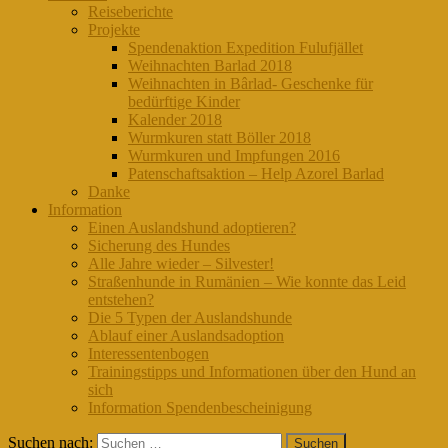
Reiseberichte
Projekte
Spendenaktion Expedition Fulufjället
Weihnachten Barlad 2018
Weihnachten in Bârlad- Geschenke für
bedürftige Kinder
Kalender 2018
Wurmkuren statt Böller 2018
Wurmkuren und Impfungen 2016
Patenschaftsaktion – Help Azorel Barlad
Danke
Information
Einen Auslandshund adoptieren?
Sicherung des Hundes
Alle Jahre wieder – Silvester!
Straßenhunde in Rumänien – Wie konnte das Leid
entstehen?
Die 5 Typen der Auslandshunde
Ablauf einer Auslandsadoption
Interessentenbogen
Trainingstipps und Informationen über den Hund an
sich
Information Spendenbescheinigung
Suchen nach: